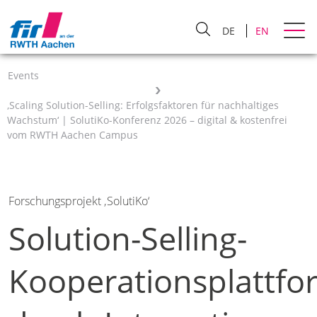
DE
EN
Events
‚Scaling Solution-Selling: Erfolgsfaktoren für nachhaltiges
Wachstum‘ | SolutiKo-Konferenz 2026 – digital & kostenfrei
vom RWTH Aachen Campus
Forschungsprojekt ‚SolutiKo‘
Solution-Selling-
Kooperationsplattfo