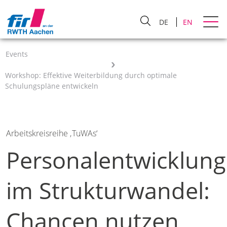
DE
EN
Events
Workshop: Effektive Weiterbildung durch optimale
Schulungspläne entwickeln
Arbeitskreisreihe ‚TuWAs‘
Personalentwicklung
im Strukturwandel:
Chancen nutzen,