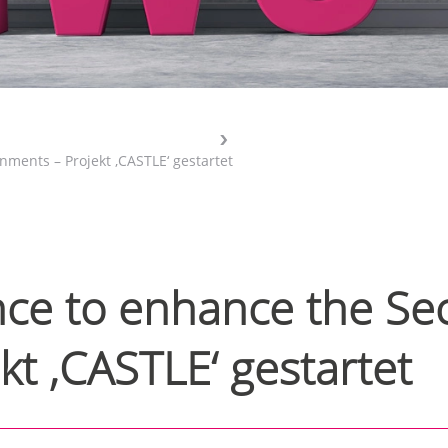
nments – Projekt ‚CASTLE‘ gestartet
ce to enhance the Secu
t ‚CASTLE‘ gestartet