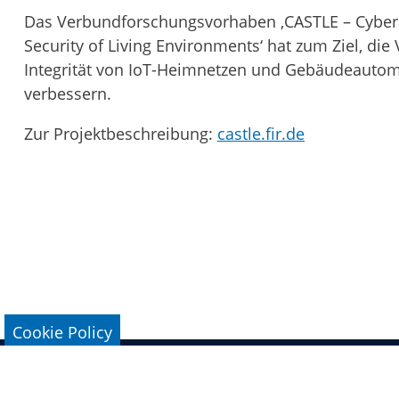
Das Verbundforschungsvorhaben ‚CASTLE – Cybers
Security of Living Environments‘ hat zum Ziel, die 
Integrität von IoT-Heimnetzen und Gebäudeautom
verbessern.
Zur Projektbeschreibung:
castle.fir.de
Cookie Policy
Legal Notice
Data Protection
Conta