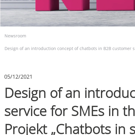
Newsroom
Design of an introduction concept of chatbots in B2B customer se
05/12/2021
Design of an introdu
service for SMEs in t
Projekt „Chatbots in s