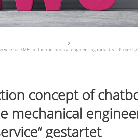
rvice for SMEs in the mechanical engineering industry – Projekt „C
ction concept of chatb
he mechanical engineer
ervice“ gestartet