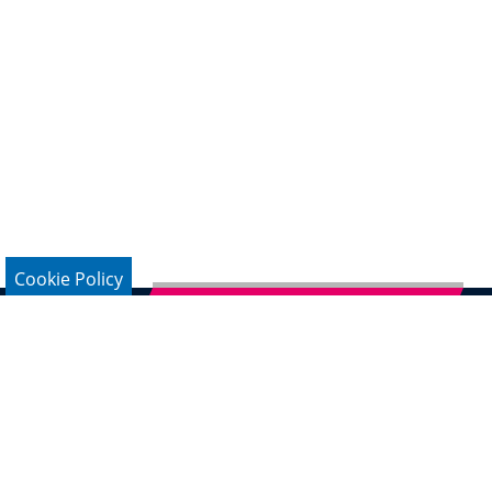
Cookie Policy
Subscribe to German Newsletter
Legal Notice
Data Protection
Contact