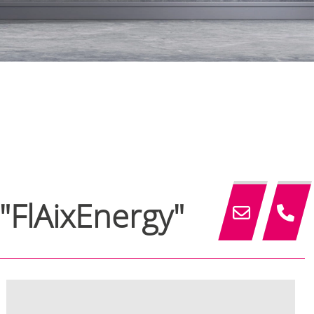
 "FlAixEnergy"