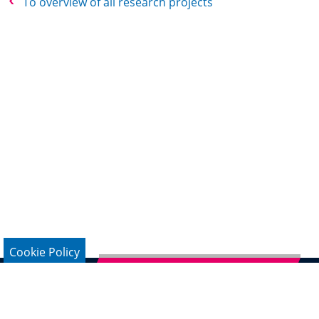
To overview of all research projects
Cookie Policy
Subscribe to German Newsletter
Legal Notice