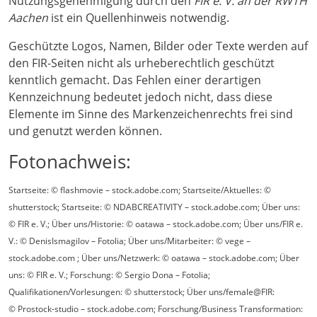
Nutzungsgenehmigung durch den
FIR e. V. an der RWTH
Aachen
ist ein Quellenhinweis notwendig.
Geschützte Logos, Namen, Bilder oder Texte werden auf
den FIR-Seiten nicht als urheberechtlich geschützt
kenntlich gemacht. Das Fehlen einer derartigen
Kennzeichnung bedeutet jedoch nicht, dass diese
Elemente im Sinne des Markenzeichenrechts frei sind
und genutzt werden können.
Fotonachweis:
Startseite: © flashmovie – stock.adobe.com; Startseite/Aktuelles: ©
shutterstock; Startseite
: © NDABCREATIVITY – stock.adobe.com; Über uns:
© FIR e. V.; Über uns/Historie: © oatawa – stock.adobe.com; Über uns/FIR e.
V.: © DenisIsmagilov – Fotolia; Über uns/Mitarbeiter: © vege –
stock.adobe.com ; Über uns/Netzwerk: © oatawa – stock.adobe.com; Über
uns: © FIR e. V.; Forschung: © Sergio Dona – Fotolia;
Qualifikationen/Vorlesungen: © shutterstock; Über uns/female@FIR:
© Prostock-studio – stock.adobe.com; Forschung/Business Transformation: