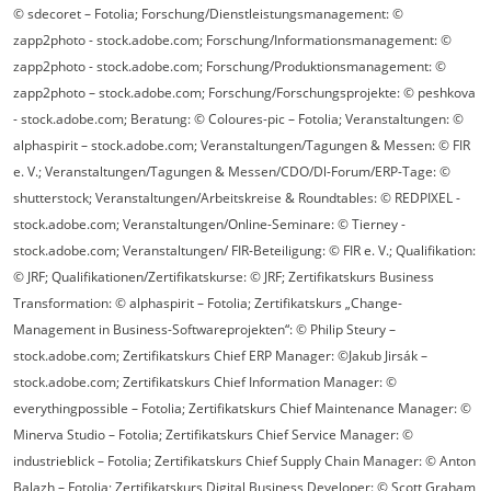
© sdecoret – Fotolia; Forschung/Dienstleistungsmanagement: ©
zapp2photo - stock.adobe.com; Forschung/Informationsmanagement: ©
zapp2photo - stock.adobe.com; Forschung/Produktionsmanagement: ©
zapp2photo – stock.adobe.com; Forschung/Forschungsprojekte: © peshkova
- stock.adobe.com; Beratung: © Coloures-pic – Fotolia; Veranstaltungen: ©
alphaspirit – stock.adobe.com; Veranstaltungen/Tagungen & Messen: © FIR
e. V.; Veranstaltungen/Tagungen & Messen/CDO/Dl-Forum/ERP-Tage: ©
shutterstock; Veranstaltungen/Arbeitskreise & Roundtables: © REDPIXEL -
stock.adobe.com; Veranstaltungen/Online-Seminare: © Tierney -
stock.adobe.com; Veranstaltungen/ FIR-Beteiligung: © FIR e. V.; Qualifikation:
© JRF; Qualifikationen/Zertifikatskurse: © JRF; Zertifikatskurs Business
Transformation: © alphaspirit – Fotolia; Zertifikatskurs „Change-
Management in Business-Softwareprojekten“: © Philip Steury –
stock.adobe.com; Zertifikatskurs Chief ERP Manager: ©Jakub Jirsák –
stock.adobe.com; Zertifikatskurs Chief Information Manager: ©
everythingpossible – Fotolia; Zertifikatskurs Chief Maintenance Manager: ©
Minerva Studio – Fotolia; Zertifikatskurs Chief Service Manager: ©
industrieblick – Fotolia; Zertifikatskurs Chief Supply Chain Manager: © Anton
Balazh – Fotolia; Zertifikatskurs Digital Business Developer: © Scott Graham