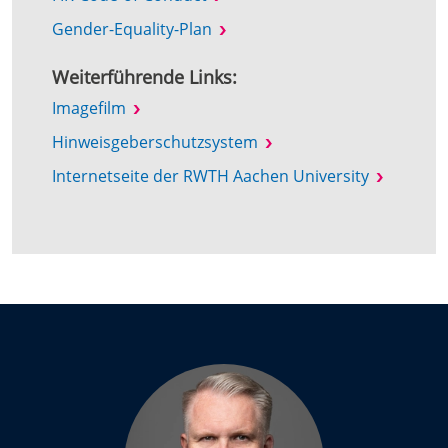
Gender-Equality-Plan
Weiterführende Links:
Imagefilm
Hinweisgeberschutzsystem
Internetseite der RWTH Aachen University