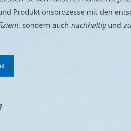
en und Produktionsprozesse mit den e
fizient
, sondern auch
nachhaltig
und
zu
n!
?