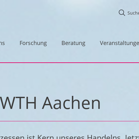
ns
Forschung
Beratung
Veranstaltung
r RWTH Aachen
essen ist Kern unseres Handelns. Jetz