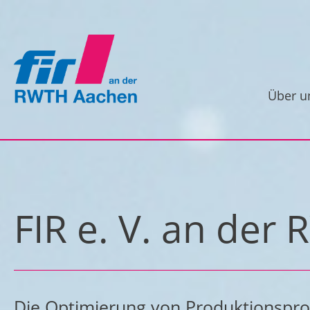
Über u
FIR e. V. an de
Die Optimierung von Produktionsproz