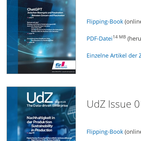
Flipping-Book
(onlin
14 MB
PDF-Datei
(heru
Einzelne Artikel der Z
UdZ Issue 0
Flipping-Book
(onlin