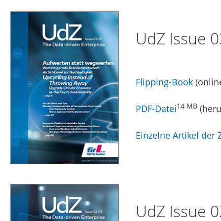
UdZ Issue 0
Flipping-Book
(onlin
14 MB
PDF-Datei
(heru
Einzelne Artikel der Z
UdZ Issue 0