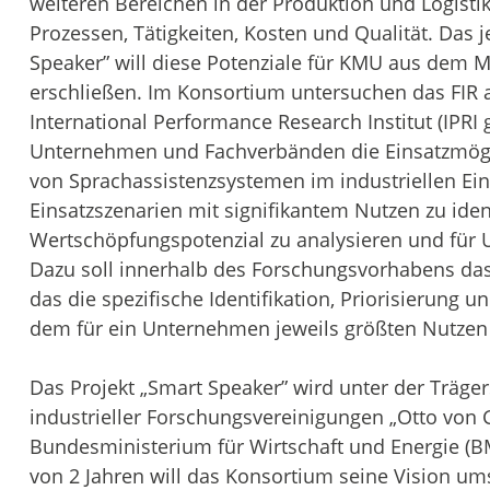
weiteren Bereichen in der Produktion und Logisti
Prozessen, Tätigkeiten, Kosten und Qualität. Das 
Speaker” will diese Potenziale für KMU aus dem
erschließen. Im Konsortium untersuchen das FIR
International Performance Research Institut (IPR
Unternehmen und Fachverbänden die Einsatzmögli
von Sprachassistenzsystemen im industriellen Einsa
Einsatzszenarien mit signifikantem Nutzen zu ident
Wertschöpfungspotenzial zu analysieren und für
Dazu soll innerhalb des Forschungsvorhabens da
das die spezifische Identifikation, Priorisierun
dem für ein Unternehmen jeweils größten Nutzen e
Das Projekt „Smart Speaker” wird unter der Träge
industrieller Forschungsvereinigungen „Otto von G
Bundesministerium für Wirtschaft und Energie (BM
von 2 Jahren will das Konsortium seine Vision u