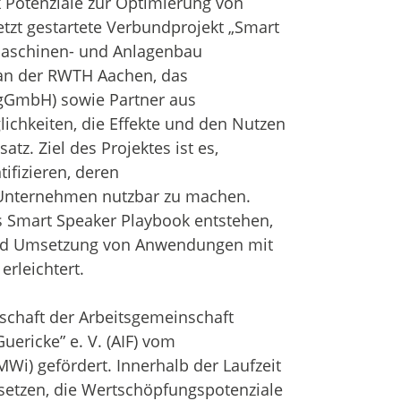
k Potenziale zur Optimierung von
jetzt gestartete Verbundprojekt „Smart
 Maschinen- und Anlagenbau
 an der RWTH Aachen, das
I gGmbH) sowie Partner aus
chkeiten, die Effekte und den Nutzen
tz. Ziel des Projektes ist es,
ifizieren, deren
 Unternehmen nutzbar zu machen.
s Smart Speaker Playbook entstehen,
g und Umsetzung von Anwendungen mit
rleichtert.
rschaft der Arbeitsgemeinschaft
uericke” e. V. (AIF) vom
Wi) gefördert. Innerhalb der Laufzeit
msetzen, die Wertschöpfungspotenziale