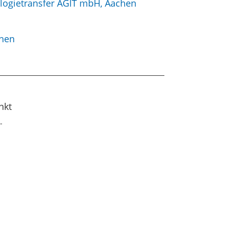
ologietransfer AGIT mbH, Aachen
chen
nkt
­