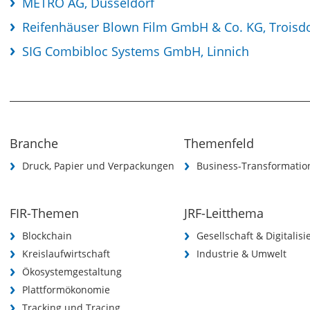
METRO AG, Düsseldorf
Reifenhäuser Blown Film GmbH & Co. KG, Troisdo
SIG Combibloc Systems GmbH, Linnich
Branche
Themenfeld
Druck, Papier und Verpackungen
Business-Transformatio
FIR-Themen
JRF-Leitthema
Blockchain
Gesellschaft & Digitalis
Kreislaufwirtschaft
Industrie & Umwelt
Ökosystemgestaltung
Plattformökonomie
Tracking und Tracing