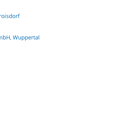
roisdorf
GmbH, Wuppertal