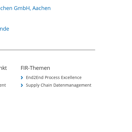
 Aachen GmbH, Aachen
ande
nkt
FIR-Themen
End2End Process Excellence
ent
Supply Chain Datenmanagement