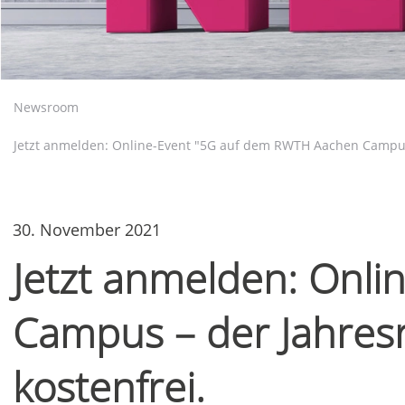
Newsroom
Jetzt anmelden: Online-Event "5G auf dem RWTH Aachen Campus 
30. November 2021
Jetzt anmelden: Onl
Campus – der Jahresr
kostenfrei.