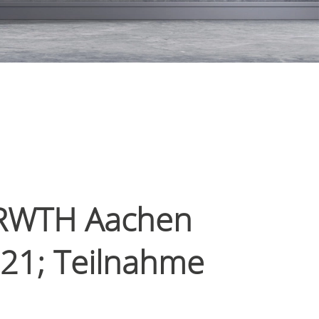
m RWTH Aachen
021; Teilnahme