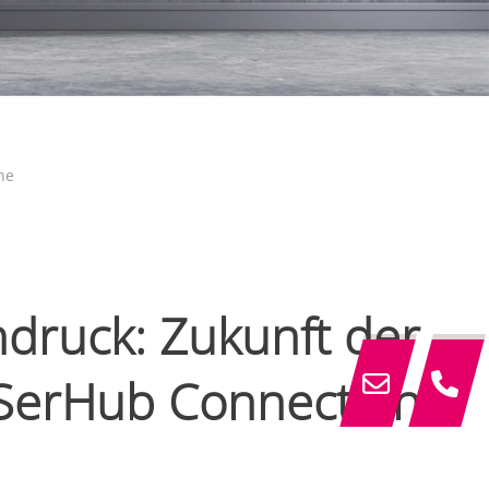
ne
hdruck: Zukunft der
iSerHub Connections‘