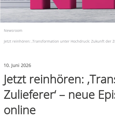
Newsroom
Jetzt reinhören: ‚Transformation unter Hochdruck: Zukunft der Z
10. Juni 2026
Jetzt reinhören: ‚Tr
Zulieferer‘ – neue E
online