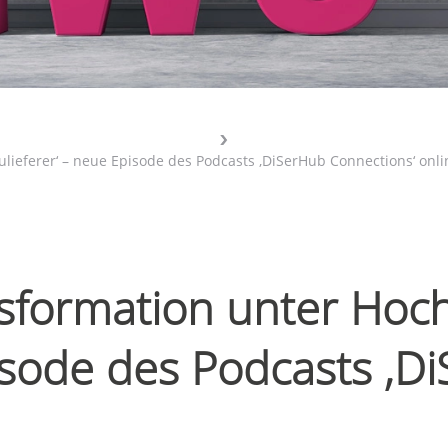
ulieferer‘ – neue Episode des Podcasts ‚DiSerHub Connections‘ onli
ansformation unter Hoc
pisode des Podcasts ‚D