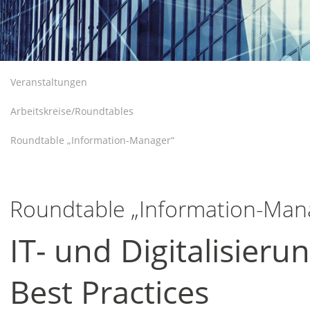
Veranstaltungen
Arbeitskreise/Roundtables
Roundtable „Information-Manager“
Roundtable „Information-Man
IT- und Digitalisieru
Best Practices