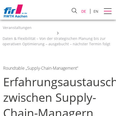
DE
EN
Veranstaltungen
Daten & Flexibilität – Von der strategischen Planung bis zur
operativen Optimierung – ausgebucht – nächster Termin folgt
Roundtable „Supply-Chain-Management“
Erfahrungsaustausc
zwischen Supply-
Chain-Managern