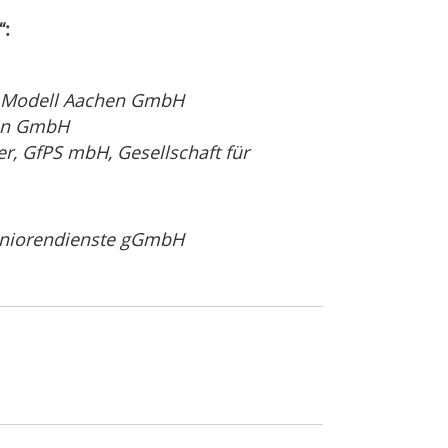
“:
, Modell Aachen GmbH
hen GmbH
er, GfPS mbH, Gesellschaft für
 Seniorendienste gGmbH