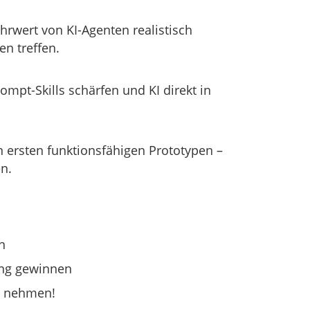
hrwert von KI-Agenten realistisch
en treffen.
mpt-Skills schärfen und KI direkt in
 ersten funktions­fähigen Prototypen –
n.
n
ung gewinnen
e nehmen!