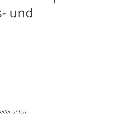
s- und
n
iter unten.