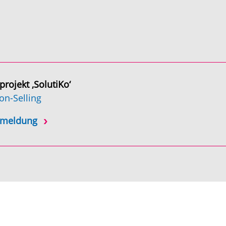
rojekt ‚SolutiKo‘
on-Selling
Anmeldung