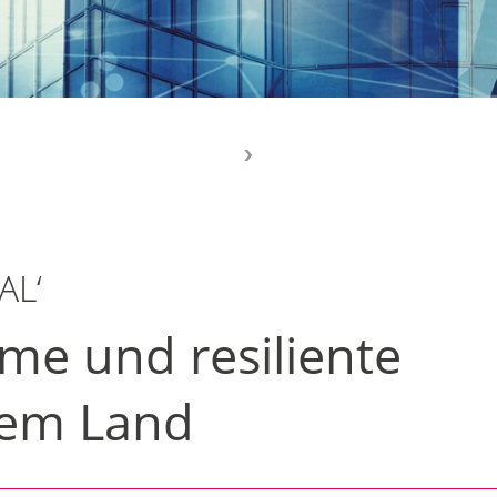
AL‘
me und resiliente
em Land