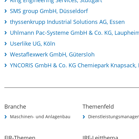
Ring Engineering Services, Stuttgart
SMS group GmbH, Düsseldorf
thyssenkrupp Industrial Solutions AG, Essen
Uhlmann Pac-Systeme GmbH & Co. KG, Lauphei
Userlike UG, Köln
Westaflexwerk GmbH, Gütersloh
YNCORIS GmbH & Co. KG Chemiepark Knapsack, 
Branche
Themenfeld
Maschinen- und Anlagenbau
Dienstleistungsmanage
FIR-Themen
JRF-Leitthema