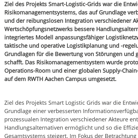
Ziel des Projekts Smart-Logistic-Grids war die Entw
Risikomanagementsystems, das auf Grundlage verbe
und der reibungslosen Integration verschiedener A
Wertschöpfungsnetzwerks bessere Handlungsalterna
integriertes Modell anpassungsfähiger Logistiknetzw
taktische und operative Logistikplanung und -regelu
Grundlagen für die Bewertung von Störungen und
schafft. Das Risikomanagementsystem wurde protot
Operations-Room und einer globalen Supply-Chain-
auf dem RWTH Aachen Campus umgesetzt.
Ziel des Projekts Smart Logistic Grids war die Entw
Grundlage einer verbesserten Informationsverfügba
prozessualen Integration verschiedener Akteure ent
Handlungsalternativen ermöglicht und so die Effizi
Gesamtsystems steigert. Im Fokus der Betrachtung 