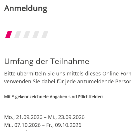
Anmeldung
Umfang
Exklusive
Angaben
Angaben
Evtl.
der
Konditionen
zur
zum
weitere
Teilnahme
Person
Unternehmen
Angaben
Umfang der Teilnahme
Bitte übermitteln Sie uns mittels dieses Online-Fo
verwenden Sie dabei für jede anzumeldende Person
Mit * gekennzeichnete Angaben sind Pflichtfelder:
Mo., 21.09.2026 – Mi., 23.09.2026
Mi., 07.10.2026 – Fr., 09.10.2026