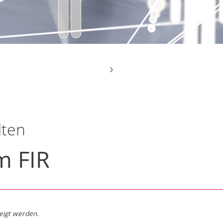
lten
m FIR
zeigt werden.