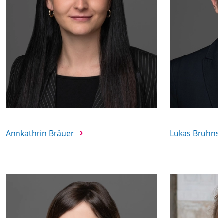
Annkathrin Bräuer
Lukas Bruhn