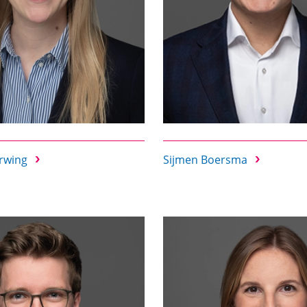
erwing
Sijmen Boersma